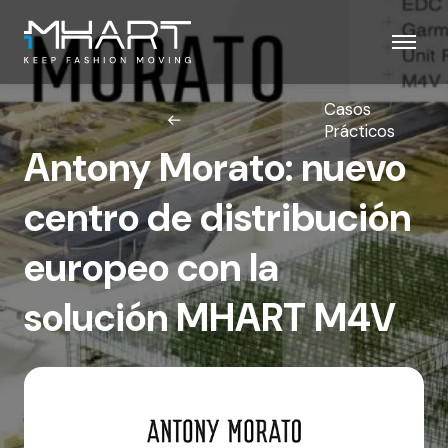
Skip
to
main
content
Casos
Prácticos
Antony Morato: nuevo
centro de distribución
europeo con la
solución MHART M4V