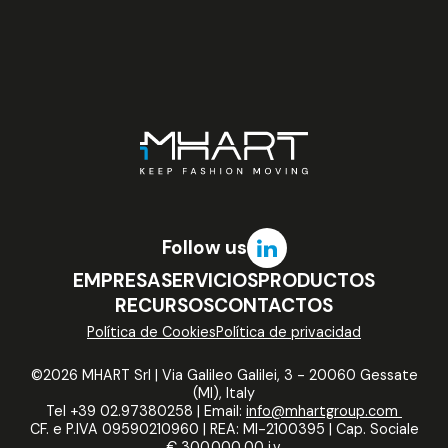
Follow us
EMPRESA
SERVICIOS
PRODUCTOS
RECURSOS
CONTACTOS
Política de Cookies
Política de privacidad
©2026 MHART Srl | Via Galileo Galilei, 3 - 20060 Gessate
(MI), Italy
Tel +39 02.97380258 | Email:
info@mhartgroup.com
CF. e P.IVA 09590210960 | REA: MI-2100395 | Cap. Sociale
€ 300.000,00 i.v.