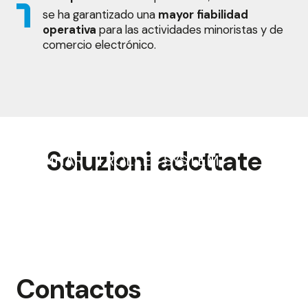
se ha garantizado una
mayor fiabilidad
operativa
para las actividades minoristas y de
comercio electrónico.
M4V Prenda colgada en carro
Soluzioni adottate
MHART TROLLEY SYSTEM
Contactos