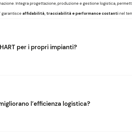
omazione. Integra progettazione, produzione e gestione logistica, perme
T garantisce
affidabilità, tracciabilità e performance costanti
nel te
HART per i propri impianti?
roprietarie
che includono:
o reale dei dispositivi fisici.
amento e la logica operativa del sistema.
li (WMS)
dei clienti, per uno scambio dati continuo e sicuro.
gliorano l’efficienza logistica?
luida tra hardware e software
, migliorando l’efficienza globale del ma