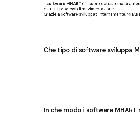
Il
software MHART
è il cuore del sistema di aut
di tutti i processi di movimentazione.
Grazie a software sviluppati internamente, MHAR
Che tipo di software sviluppa M
MHART progetta e realizza
soluzioni software p
Controlli di campo (PLC)
per la gestione in temp
Supervisori di alto livello (WCS)
per il coordin
Interfacce integrate con software gestiona
In che modo i software MHART mi
Questa architettura consente
un’integrazione f