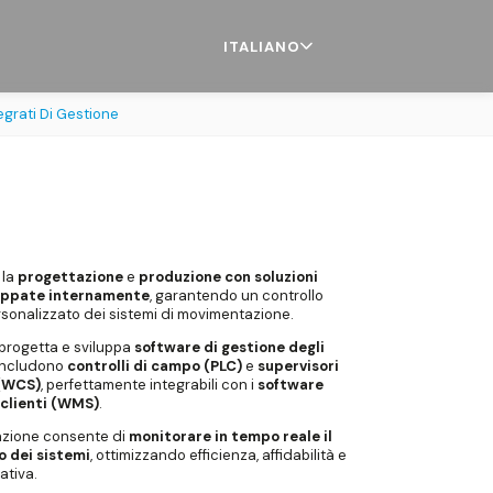
ITALIANO
egrati Di Gestione
 la
progettazione
e
produzione con soluzioni
uppate internamente
, garantendo un controllo
sonalizzato dei sistemi di movimentazione.
progetta e sviluppa
software di gestione degli
 includono
controlli di campo (PLC)
e
supervisori
 (WCS)
, perfettamente integrabili con i
software
 clienti (WMS)
.
azione consente di
monitorare in tempo reale il
 dei sistemi
, ottimizzando efficienza, affidabilità e
ativa.