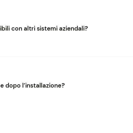
itorare in tempo reale il funzionamento degli impianti
, gestire flussi
 tempi di inattività
, migliorare la
sicurezza operativa
e garantire la
mas
li con altri sistemi aziendali?
erfettamente compatibili con i principali sistemi gestionali (ERP e
così da unire la gestione fisica dei flussi logistici con quella digitale e amm
 dopo l’installazione?
nisce
supporto tecnico e manutenzione continua
, sia in remoto che on
ormance dei sistemi per assicurare
funzionamento ottimale, aggiornam