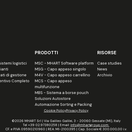
PRODOTTI
RISORSE
istemi logistici
MSC - MHART Software platform
Case studies
ianti
MSG - Capo appeso singolo
News
ati di gestione
M4V - Capo appeso carrellino
Archivio
entivo Completo
MCS - Capo appeso
multifunzione
MBS - Sistema a borse pouch
Soluzioni Autostore
Automazione Sorting e Packing
Cookie Policy
Privacy Policy
©2026 MHART Srl | Via Galileo Galilei, 3 - 20060 Gessate (MI), Italy
Tel +39 02.97380258 | Email:
info@mhartgroup.com
CF. e P.IVA 09590210960 | REA: MI-2100395 | Cap. Sociale € 300.000,00 i.v.