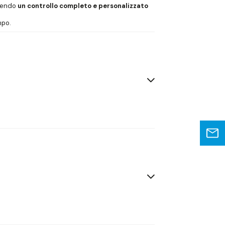
ttendo
un controllo completo e personalizzato
mpo.
gazzino automatizzato.