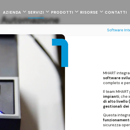
TI DI GESTIONE
AZIENDA
SERVIZI
PRODOTTI
RISORSE
CONTATTI
e tra macchine, dati e persone per una gestione
e Automazione
Servizi
Software Int
MHART integra
software svil
completo e per
Il team MHART 
impianti
, che
di alto livello
gestionali dei
Questa integr
funzionamento
sicurezza oper