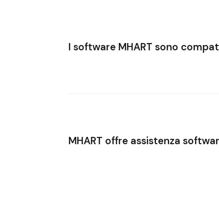
Le
soluzioni software MHART
permettono di
mon
prestazioni.
L’automazione intelligente consente di
ridurre i
I software MHART sono compatibi
Sì. I software MHART sono progettati per essere
p
L’obiettivo è garantire
interoperabilità totale
, 
MHART offre assistenza software
Assolutamente sì. Il servizio
MHART Hot Line
for
Il team software monitora costantemente le perf