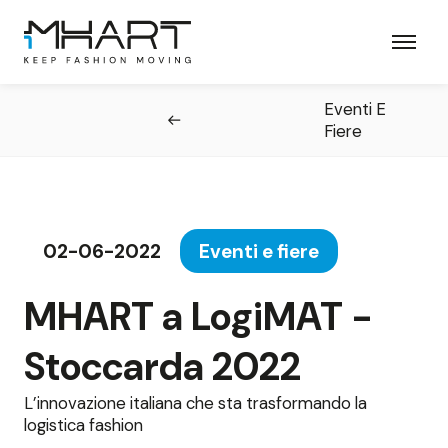
Skip
to
main
content
Eventi E
Fiere
02-06-2022
Eventi e fiere
MHART a LogiMAT -
Stoccarda 2022
L’innovazione italiana che sta trasformando la
logistica fashion